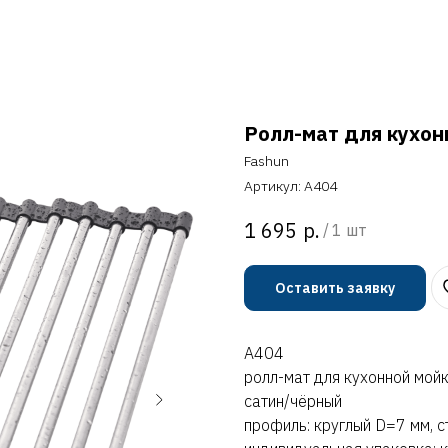
Ролл-мат для кухон
Fashun
Артикул:
A404
р.
1 695
/
1 шт
Оставить заявку
A404
ролл-мат для кухонной мой
сатин/чёрный
профиль: круглый D=7 мм, 