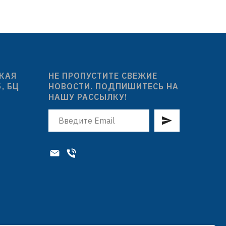
0 мл
целлофановый пакет с подвесом
 толщиной
то
ковка:
ка
ком
СКАЯ
НЕ ПРОПУСТИТЕ СВЕЖИЕ
ин
5, БЦ
НОВОСТИ. ПОДПИШИТЕСЬ НА
НАШУ РАССЫЛКУ!
мас