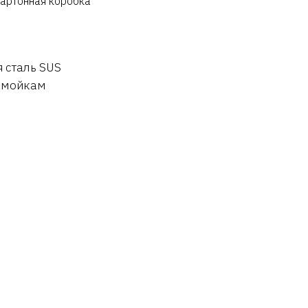
картонная коробка
 сталь SUS
к мойкам