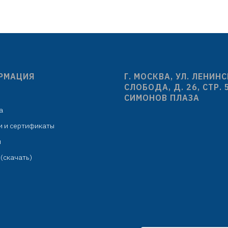
D=85/114 мм
ёмкость колбы: 30
лщина стенок/борта 1,2/3 мм
подходит для столешниц
шумоизоляция
до 43 мм
отверстие перелива
индивидуальная упа
ена за 1 мойку без сифона
картонная короб
ивидуальная упаковка: мешок
РМАЦИЯ
Г. МОСКВА, УЛ. ЛЕНИН
из нетканого материала
СЛОБОДА, Д. 26, СТР. 
ер коробка: усиленный картон
СИМОНОВ ПЛАЗА
4 мойки) или индивидуальная
а
паковка: картонная коробка
и и сертификаты
м
(скачать)