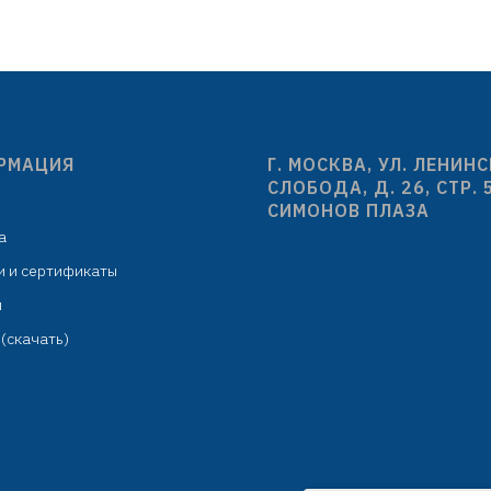
ёмкость колбы: 300 мл
D=35/28 мм
одит для столешниц толщиной
отверстие выпуска/
до 43 мм
D=85/114 мм
индивидуальная упаковка:
толщина стенок/борта 
картонная коробка
шумоизоляция
отверстие для пер
РМАЦИЯ
Г. МОСКВА, УЛ. ЛЕНИН
комплект: 4 мойки AS68
СЛОБОДА, Д. 26, СТР. 
сифонов и аксессу
СИМОНОВ ПЛАЗА
цена за 1 мойку без
а
индивидуальная упаков
и и сертификаты
из нетканого мате
м
мастер коробка: усилен
(4 мойки)
(скачать)