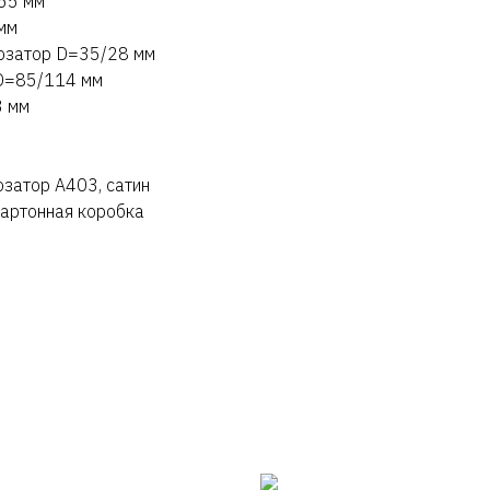
55 мм
мм
дозатор D=35/28 мм
 D=85/114 мм
3 мм
озатор A403, сатин
картонная коробка