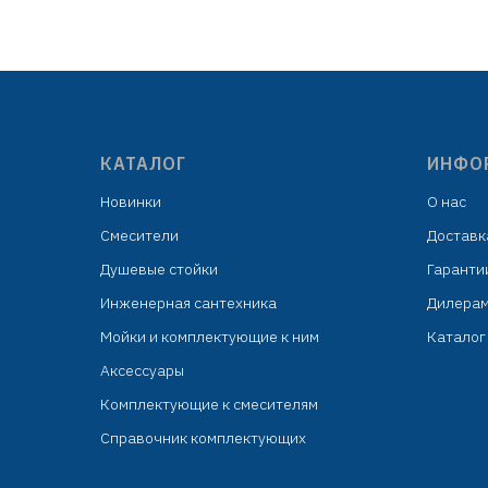
ка
ёмкость колбы: 300 мл
подходит для столешниц толщиной
подх
до 43 мм
индивидуальная упаковка:
картонная коробка
КАТАЛОГ
ИНФО
Новинки
О нас
Смесители
Доставк
Душевые стойки
Гаранти
Инженерная сантехника
Дилера
Мойки и комплектующие к ним
Каталог 
Аксессуары
Комплектующие к смесителям
Справочник комплектующих