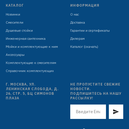
комплект: 4 мойки AS5044-17 без сифонов и
КАТАЛОГ
ИНФОРМАЦИЯ
аксессуаров
Новинки
О нас
индивидуальная упаковка: мешок из нетканого
материала
Смесители
Доставка
мастер коробка: усиленный картон (4 мойки)
Душевые стойки
Гарантии и сертификаты
Инженерная сантехника
Дилерам
Мойки и комплектующие к ним
Каталог (скачать)
Аксессуары
Комплектующие к смесителям
Справочник комплектующих
Г. МОСКВА, УЛ.
НЕ ПРОПУСТИТЕ СВЕЖИЕ
ЛЕНИНСКАЯ СЛОБОДА, Д.
НОВОСТИ.
26, СТР. 5, БЦ СИМОНОВ
ПОДПИШИТЕСЬ НА НАШУ
ПЛАЗА
РАССЫЛКУ!