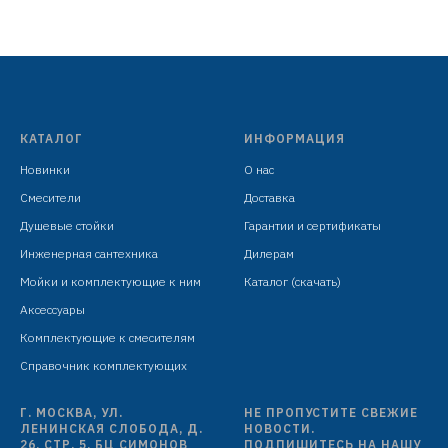
установочный проем 505х355 мм
глубина чаши/борт 200/75 мм
отверстие под смеситель/дозатор D=35/28 мм
отверстие выпуска/выпуск D=85/114 мм
толщина стенок/борта 1,2/3 мм
шумоизоляция
КАТАЛОГ
ИНФОРМАЦИЯ
отверстие перелива
Новинки
О нас
комплект: сифон AS101 и дозатор A403, сатин
индивидуальная упаковка: картонная коробка
Смесители
Доставка
Душевые стойки
Гарантии и сертификаты
Инженерная сантехника
Дилерам
Мойки и комплектующие к ним
Каталог (скачать)
Аксессуары
Комплектующие к смесителям
Справочник комплектующих
Г. МОСКВА, УЛ.
НЕ ПРОПУСТИТЕ СВЕЖИЕ
ЛЕНИНСКАЯ СЛОБОДА, Д.
НОВОСТИ.
26, СТР. 5, БЦ СИМОНОВ
ПОДПИШИТЕСЬ НА НАШУ