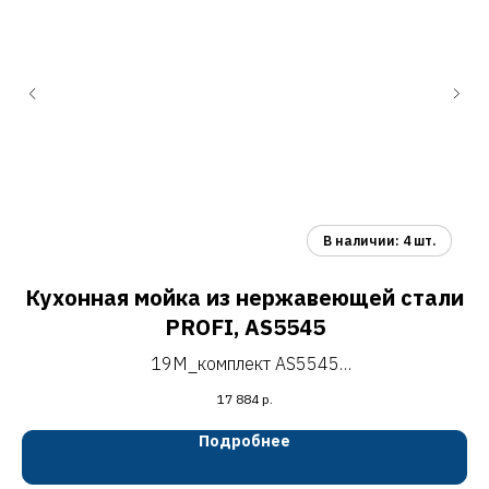
Кухонная мойка из нержавеющей стали
PROFI, AS5545
19M_комплект AS5545
кухонная мойка из нержавеющей стали PROFI,
17 884
р.
550х450 мм
Подробнее
сатин
нержавеющая сталь