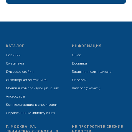
трубка ABS, L=1000 мм, оснащена обратным клапаном
и резиновым колпачком D=33 мм
подходит для столешниц толщиной до 55 мм
индивидуальная упаковка: картонная коробка
КАТАЛОГ
ИНФОРМАЦИЯ
Новинки
О нас
Смесители
Доставка
Душевые стойки
Гарантии и сертификаты
Инженерная сантехника
Дилерам
Мойки и комплектующие к ним
Каталог (скачать)
Аксессуары
Комплектующие к смесителям
Справочник комплектующих
Г. МОСКВА, УЛ.
НЕ ПРОПУСТИТЕ СВЕЖИЕ
ЛЕНИНСКАЯ СЛОБОДА, Д.
НОВОСТИ.