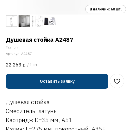
Душевая стойка A2487
Fashun
Артикул:
A2487
22 263
р.
/
1 шт
Оставить заявку
Душевая стойка
Смеситель: латунь
Картридж D=35 мм, A51
Излив: L=275 мм, поворотный, A35F