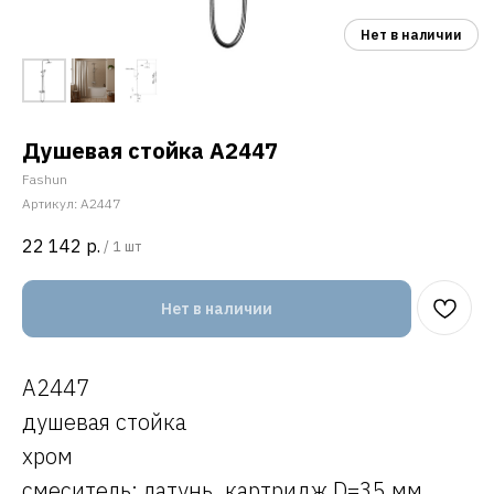
Душевая стойка A2447
Fashun
Артикул:
A2447
22 142
р.
/
1 шт
Нет в наличии
A2447
душевая стойка
хром
смеситель: латунь, картридж D=35 мм