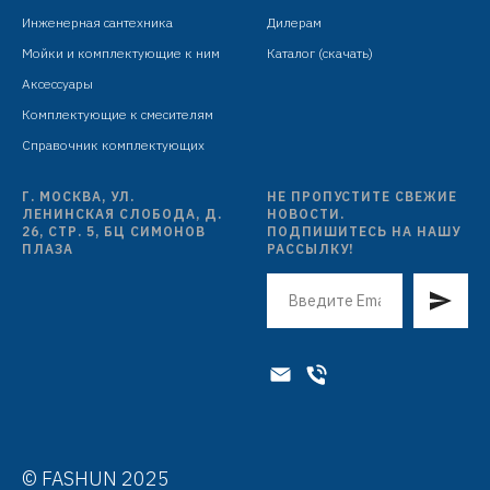
верхняя лейка: сталь SUS304, D=200 мм,
Инженерная сантехника
Дилерам
антикальк
Мойки и комплектующие к ним
Каталог (скачать)
Аксессуары
ручная лейка: N025, сталь SUS304, сатин
Комплектующие к смесителям
шланг: L=1500 мм, PVC, антитвист,
Справочник комплектующих
серебристый
Г. МОСКВА, УЛ.
НЕ ПРОПУСТИТЕ СВЕЖИЕ
ЛЕНИНСКАЯ СЛОБОДА, Д.
НОВОСТИ.
26, СТР. 5, БЦ СИМОНОВ
ПОДПИШИТЕСЬ НА НАШУ
ПЛАЗА
РАССЫЛКУ!
© FASHUN 2025