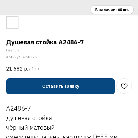
Душевая стойка A2486-7
Fashun
Артикул:
A2486-7
21 682
р.
/
1 шт
Оставить заявку
A2486-7
душевая стойка
чёрный матовый
смеситель: латунь, картридж D=35 мм