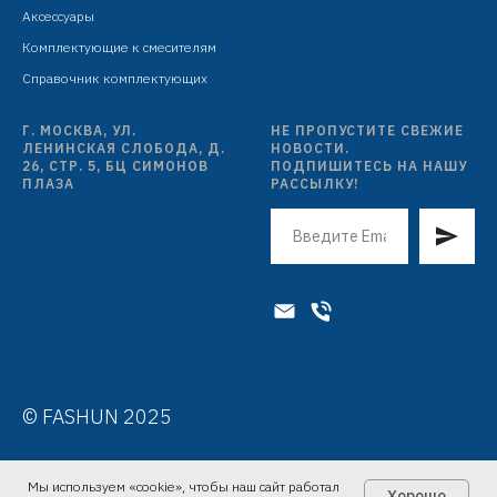
Аксессуары
ручная лейка: ABS пластик, D=118 мм, 3
Комплектующие к смесителям
режима, чёрный
Справочник комплектующих
шланг: L=1500 мм, оплётка сталь SUS201,
чёрный
Г. МОСКВА, УЛ.
НЕ ПРОПУСТИТЕ СВЕЖИЕ
ЛЕНИНСКАЯ СЛОБОДА, Д.
НОВОСТИ.
26, СТР. 5, БЦ СИМОНОВ
ПОДПИШИТЕСЬ НА НАШУ
ПЛАЗА
РАССЫЛКУ!
© FASHUN 2025
Мы используем «cookie», чтобы наш сайт работал
Хорошо