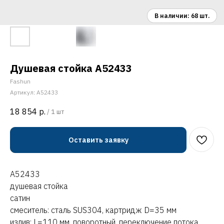
Душевая стойка A52433
Fashun
Артикул:
A52433
18 854
р.
/
1 шт
Оставить заявку
A52433
душевая стойка
сатин
смеситель: сталь SUS304, картридж D=35 мм
излив: L=110 мм, поворотный, переключение потока