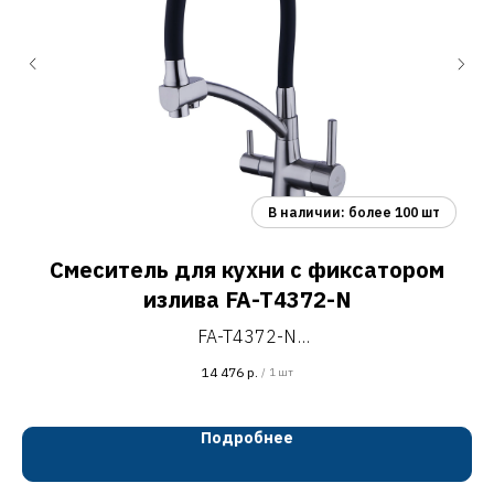
Смеситель для кухни с фиксатором
излива FA-T4372-N
FA-T4372-N
С
смеситель для кухни с возможностью подключения
14 476
р.
/
1 шт
фильтра с фиксатором излива, H=432 мм
сатин/чёрный
со
Подробнее
аэратор для чистой воды Neoperl
ключ для аэратора