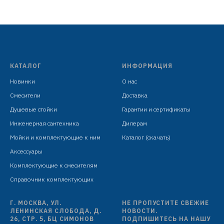
латунь
картридж SEDAL D=35 мм
силиконовый гибкий излив
гибкая подводка: 450 мм в комплекте
крепёж: гайка
упаковка: ложемент, коробка затянутая пленкой
КАТАЛОГ
ИНФОРМАЦИЯ
Новинки
О нас
Смесители
Доставка
Душевые стойки
Гарантии и сертификаты
Инженерная сантехника
Дилерам
Мойки и комплектующие к ним
Каталог (скачать)
Аксессуары
Комплектующие к смесителям
Справочник комплектующих
Г. МОСКВА, УЛ.
НЕ ПРОПУСТИТЕ СВЕЖИЕ
ЛЕНИНСКАЯ СЛОБОДА, Д.
НОВОСТИ.
26, СТР. 5, БЦ СИМОНОВ
ПОДПИШИТЕСЬ НА НАШУ