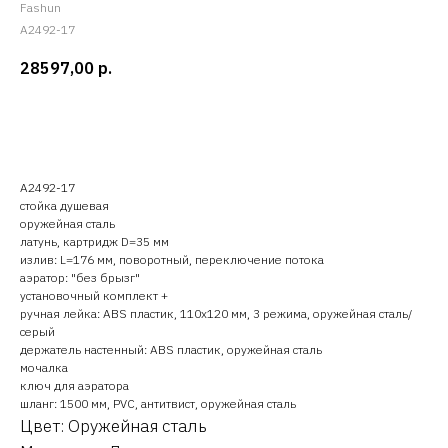
Fashun
A2492-17
28597,00
р.
Оставить заявку
A2492-17
стойка душевая
оружейная сталь
латунь, картридж D=35 мм
излив: L=176 мм, поворотный, переключение потока
аэратор: "без брызг"
установочный комплект +
ручная лейка: ABS пластик, 110x120 мм, 3 режима, оружейная сталь/
серый
держатель настенный: ABS пластик, оружейная сталь
мочалка
ключ для аэратора
шланг: 1500 мм, PVC, антитвист, оружейная сталь
Цвет: Оружейная сталь