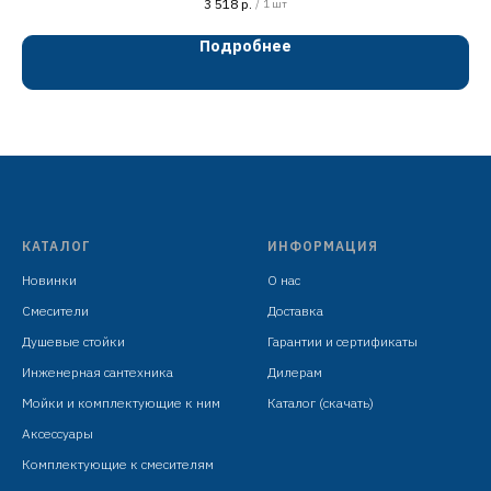
3 518
р.
/
1 шт
хром
Подробнее
сталь SUS201
картридж D=35 мм
излив H=300 мм
металлическая ручка хром/чёрный
гибкая подводка: 450 мм в комплекте
крепёж: гайка
КАТАЛОГ
ИНФОРМАЦИЯ
Новинки
О нас
Смесители
Доставка
Душевые стойки
Гарантии и сертификаты
Инженерная сантехника
Дилерам
Мойки и комплектующие к ним
Каталог (скачать)
Аксессуары
Комплектующие к смесителям