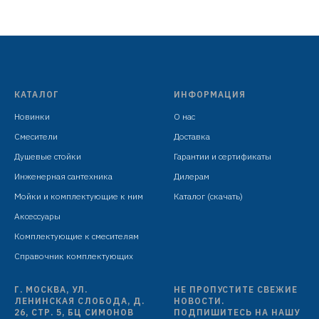
картридж D=35 мм
излив H=153 мм
ручка в положении "назад" не касается
стены
гибкая подводка: 450 мм в комплекте
КАТАЛОГ
ИНФОРМАЦИЯ
крепёж: гайка
Новинки
О нас
Смесители
Доставка
Душевые стойки
Гарантии и сертификаты
Инженерная сантехника
Дилерам
Мойки и комплектующие к ним
Каталог (скачать)
Аксессуары
Комплектующие к смесителям
Справочник комплектующих
Г. МОСКВА, УЛ.
НЕ ПРОПУСТИТЕ СВЕЖИЕ
ЛЕНИНСКАЯ СЛОБОДА, Д.
НОВОСТИ.
26, СТР. 5, БЦ СИМОНОВ
ПОДПИШИТЕСЬ НА НАШУ