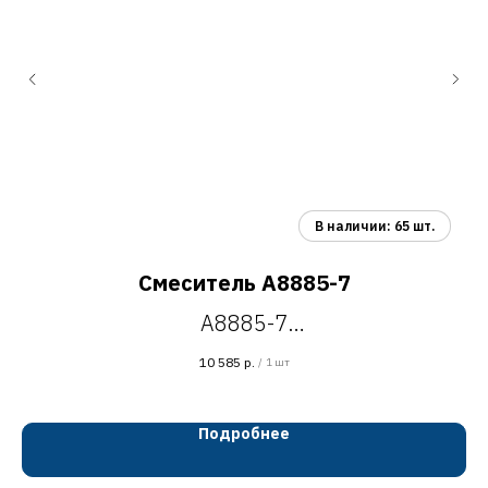
Смеситель A8885-7
A8885-7
смеситель для умывальника с поворотным
10 585
р.
/
1 шт
изливом, H=174 мм
чёрный
Подробнее
латунь