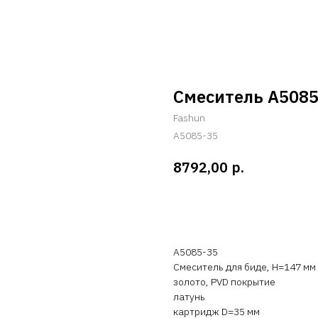
Смеситель A5085
Fashun
A5085-35
р.
8792,00
Оставить заявку
A5085-35
Смеситель для биде, H=147 мм
золото, PVD покрытие
латунь
картридж D=35 мм