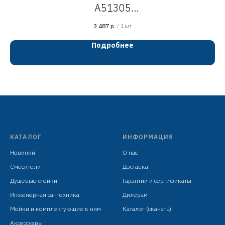
A51305
Смеситель для умывальника/биде, H=175
3 487
р.
/
1 шт
мм
Подробнее
сатин
сталь SUS304
картридж D=35 мм
излив с поворотным аэратором, H=112 мм
гибкая подводка: 450 мм в комплекте
крепёж: гайка
КАТАЛОГ
ИНФОРМАЦИЯ
Новинки
О нас
Смесители
Доставка
Душевые стойки
Гарантии и сертификаты
Инженерная сантехника
Дилерам
Мойки и комплектующие к ним
Каталог (скачать)
Аксессуары