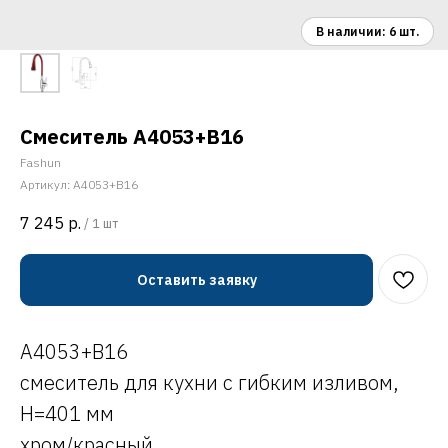
Смеситель A4053+B16
Fashun
Артикул:
A4053+B16
7 245
р.
/
1 шт
Оставить заявку
A4053+B16
смеситель для кухни с гибким изливом,
H=401 мм
хром/красный