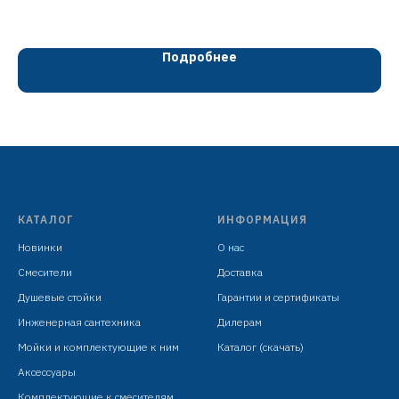
хром
латунь
картридж D=40 мм
Подробнее
излив H=122 мм
гибкая подводка: 450 мм в комплекте
крепёж: двойная шпилька
КАТАЛОГ
ИНФОРМАЦИЯ
Новинки
О нас
Смесители
Доставка
Душевые стойки
Гарантии и сертификаты
Инженерная сантехника
Дилерам
Мойки и комплектующие к ним
Каталог (скачать)
Аксессуары
Комплектующие к смесителям