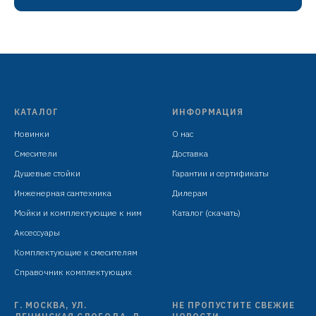
латунь
картридж D=40 мм
излив гибкий силиконовый: H=256 мм,
белый
гибкая подводка: 450 мм в комплекте
КАТАЛОГ
ИНФОРМАЦИЯ
крепёж: гайка
Новинки
О нас
Смесители
Доставка
Душевые стойки
Гарантии и сертификаты
Инженерная сантехника
Дилерам
Мойки и комплектующие к ним
Каталог (скачать)
ш
Аксессуары
Комплектующие к смесителям
Справочник комплектующих
Г. МОСКВА, УЛ.
НЕ ПРОПУСТИТЕ СВЕЖИЕ