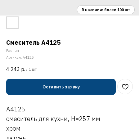
Смеситель A4125
Fashun
Артикул:
A4125
4 243
р.
/
1 шт
Оставить заявку
A4125
смеситель для кухни, H=257 мм
хром
латунь