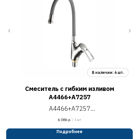
Смеситель с гибким изливом
A4466+A7257
A4466+A7257
смеситель для кухни с гибким изливом,
6 086
р.
/
1 шт
H=397 мм
Подробнее
хром/серый