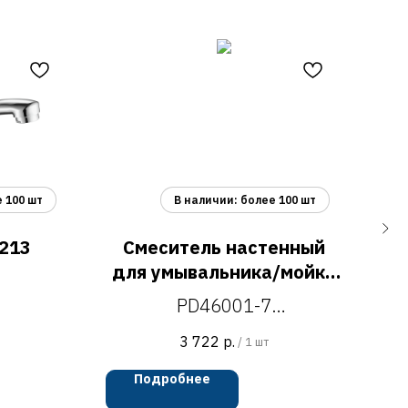
213
Смеситель настенный
для умывальника/мойки
с гибким изливом
PD46001-7
ухни,
см
PD46001-7
смеситель настенный для
с
3 722
р.
/
1 шт
умывальника/мойки с
Подробнее
гибким изливом
лав
с