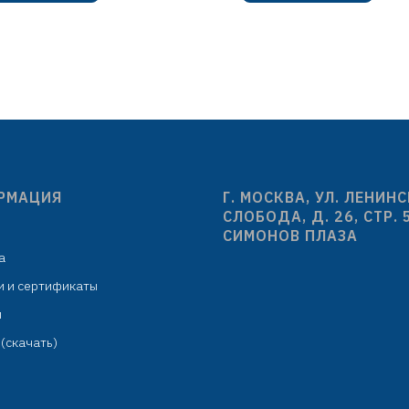
латунь
картридж D=3
картридж D=35 мм
излив L=225 
излив гибкий
гибкая подводка: 
ликоновый: H=255 мм,
комплекте
синий
крепёж: двойная 
кая подводка: 450 мм в
комплекте
РМАЦИЯ
Г. МОСКВА, УЛ. ЛЕНИН
крепёж: гайка
СЛОБОДА, Д. 26, СТР. 
СИМОНОВ ПЛАЗА
а
и и сертификаты
м
(скачать)