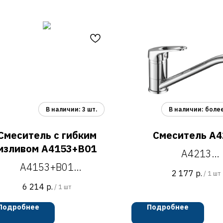
Смеситель с гибким
Смеситель A4
изливом A4153+B01
A4213
A4153+B01
смеситель для к
2 177
р.
/
1 шт
меситель для кухни с
H=150 мм
6 214
р.
/
1 шт
ким изливом, H=446 мм
хром
Подробнее
Подробнее
хром/синий
цинковый сп