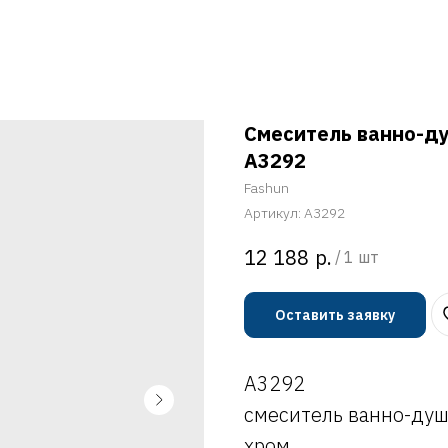
Смеситель ванно-д
A3292
Fashun
Артикул:
A3292
р.
12 188
/
1 шт
Оставить заявку
A3292
смеситель ванно-ду
хром