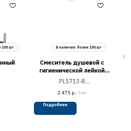
онный
Смеситель душевой с
гигиенической лейкой
и
PL5713-8
PL5713-8
ухни,
смеситель душевой с
2 475
р.
/
1 шт
гигиенической лейкой
ги
Подробнее
белый/хром
4
корпус: композитный
5 мм
материал крашеный в