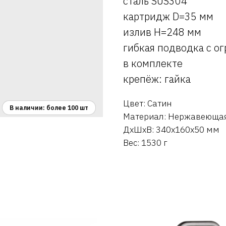
сталь SUS304
картридж D=35 мм
излив H=248 мм
гибкая подводка с о
в комплекте
крепёж: гайка
Цвет: Сатин
Материал: Нержавеющая
ДxШxВ: 340x160x50 мм
Вес: 1530 г