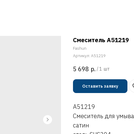
Смеситель A51219
Fashun
Артикул:
A51219
р.
5 698
/
1 шт
Оставить заявку
A51219
Смеситель для умыва
сатин