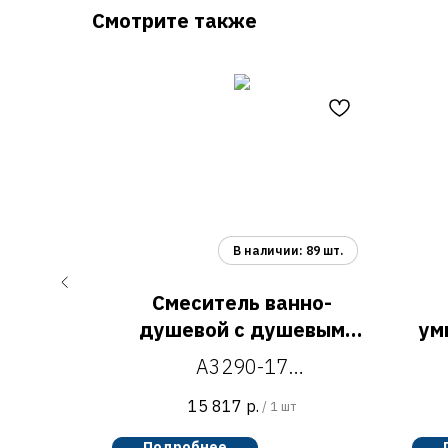
Смотрите также
ухни с
Смеситель ванно-
й воды
душевой с душевым
ум
гарнитуром A3290-17
A3290-17
ни для
смеситель ванно-душевой
15 817
р.
/
1 шт
ильтром
с душевым гарнитуром
у
Подробнее