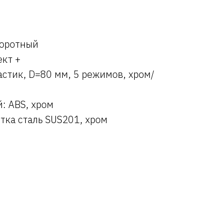
воротный
кт +
астик, D=80 мм, 5 режимов, хром/
: ABS, хром
тка сталь SUS201, хром