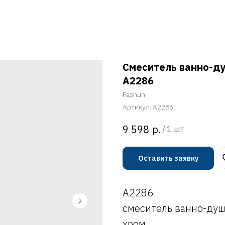
Смеситель ванно-д
A2286
Fashun
Артикул:
A2286
р.
9 598
/
1 шт
Оставить заявку
A2286
смеситель ванно-ду
хром