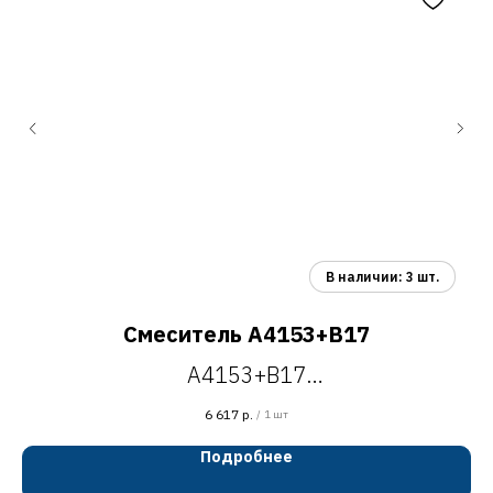
Смеситель A4153+B17
A4153+B17
смеситель для кухни с гибким изливом,
6 617
р.
/
1 шт
H=446 мм
Подробнее
хром/серый