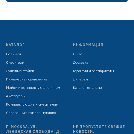
латунь
картридж D=35 мм
излив гибкий силиконовый: H=255 мм,
серый
насадка излива поворотная 2 режима
КАТАЛОГ
ИНФОРМАЦИЯ
гибкая подводка: 450 мм в комплекте
Новинки
О нас
крепёж: гайка
Смесители
Доставка
Душевые стойки
Гарантии и сертификаты
Инженерная сантехника
Дилерам
Мойки и комплектующие к ним
Каталог (скачать)
Аксессуары
Комплектующие к смесителям
Справочник комплектующих
Г. МОСКВА, УЛ.
НЕ ПРОПУСТИТЕ СВЕЖИЕ
ЛЕНИНСКАЯ СЛОБОДА, Д.
НОВОСТИ.