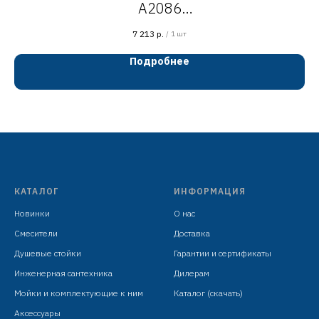
A2086
смеситель душевой с душевым
7 213
р.
/
1 шт
гарнитуром
Подробнее
хром
латунь
картридж D=35 мм
установочный комплект +
ручная лейка: ABS пластик, D=80 мм, 5
режимов, хром/серый
КАТАЛОГ
ИНФОРМАЦИЯ
держатель настенный: ABS пластик, хром
д
Новинки
О нас
шланг: 1500 мм, оплётка сталь SUS201,
ш
Смесители
Доставка
хром
Душевые стойки
Гарантии и сертификаты
Инженерная сантехника
Дилерам
Мойки и комплектующие к ним
Каталог (скачать)
Аксессуары