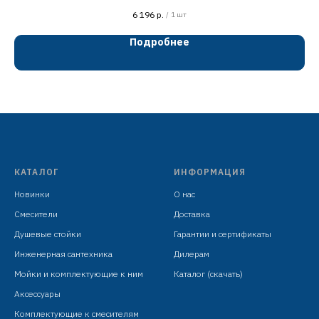
смеситель ванно-душевой с душевым
6 196
р.
/
1 шт
гарнитуром
Подробнее
хром
латунь, кранбуксы с керамическими
пластинами 90°
излив: L=300 мм, поворотный
установочный комплект +
ручная лейка: ABS пластик, D=68 мм, 1
КАТАЛОГ
ИНФОРМАЦИЯ
режим, хром
Новинки
О нас
держатель металлический на корпусе
Смесители
Доставка
шланг: L=1500 мм, оплётка сталь SUS201,
Душевые стойки
Гарантии и сертификаты
хром
Инженерная сантехника
Дилерам
Мойки и комплектующие к ним
Каталог (скачать)
Аксессуары
Комплектующие к смесителям