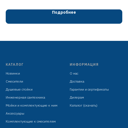
мойки/умывальника
сатин
Подробнее
сталь SUS304, картридж D=35 мм
излив: L=230 мм, поворотный
установочный комплект +
*корпус РСТ
КАТАЛОГ
ИНФОРМАЦИЯ
Новинки
О нас
Смесители
Доставка
Душевые стойки
Гарантии и сертификаты
Инженерная сантехника
Дилерам
Мойки и комплектующие к ним
Каталог (скачать)
Аксессуары
Комплектующие к смесителям