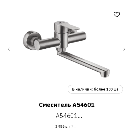
Смеситель A54601
A54601
смеситель настенный для кухонной
3 956
р.
/
1 шт