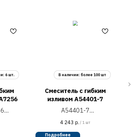
ибким
Смеситель с гибким
A7256
изливом A54401-7
56
A54401-7
ухни с
смеситель для кухни,
4 243
р.
/
1 шт
H=397 мм
H=345 мм
ги
Подробнее