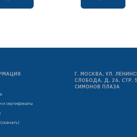
хром/чёрный
хром/белы
цинковый сплав
латунь
кранбуксы с
картридж D=4
керамическими
излив гибки
пластинами 180°
силиконовый: H=
злив гибкий в металл.
белый
оплётке: H=240 мм
гибкая подводка: 
кая подводка: 450 мм в
комплекте
РМАЦИЯ
Г. МОСКВА, УЛ. ЛЕНИН
комплекте
крепёж: гай
СЛОБОДА, Д. 26, СТР. 
крепёж: гайка
СИМОНОВ ПЛАЗА
а
и и сертификаты
м
(скачать)