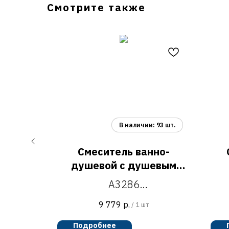
Смотрите также
-B7261
Смеситель ванно-
душевой с душевым
1
гарнитуром A3286
A3286
ля
смеситель ванно-душевой
, H=272
9 779
р.
/
1 шт
с душевым гарнитуром
Подробнее