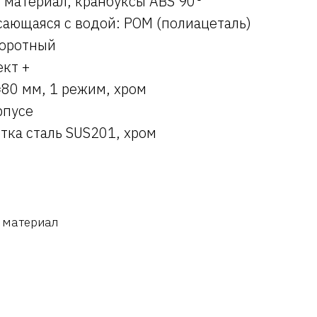
 материал, кранбуксы ABS 90°
сающаяся с водой: POM (полиацеталь)
воротный
кт +
=80 мм, 1 режим, хром
рпусе
тка сталь SUS201, хром
 материал