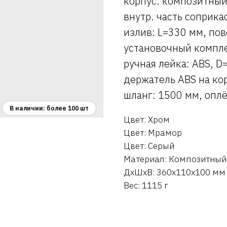
корпус: композитный
внутр. часть соприка
излив: L=330 мм, по
установочный компле
ручная лейка: ABS, D
держатель ABS на ко
шланг: 1500 мм, оплё
Цвет: Хром
Цвет: Мрамор
Цвет: Серый
Материал: Композитный
ДxШxВ: 360x110x100 мм
Вес: 1115 г