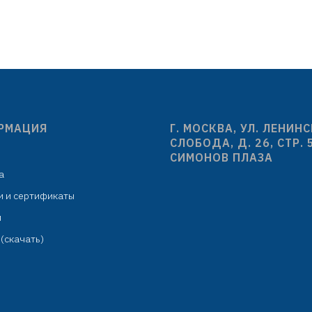
излив H=262 мм
излив H=247
кая подводка: 450 мм в
гибкая подводка: 
комплекте
комплекте
крепёж: гайка
крепёж: гай
РМАЦИЯ
Г. МОСКВА, УЛ. ЛЕНИН
СЛОБОДА, Д. 26, СТР. 
СИМОНОВ ПЛАЗА
а
и и сертификаты
м
(скачать)