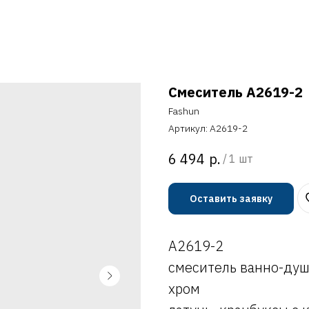
Смеситель A2619-2
Fashun
Артикул:
A2619-2
р.
6 494
/
1 шт
Оставить заявку
A2619-2
смеситель ванно-ду
хром