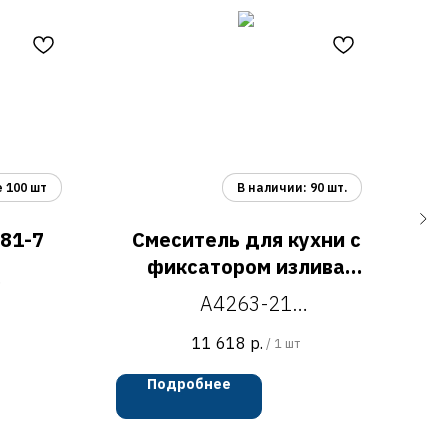
81-7
Смеситель для кухни с
фиксатором излива
A4263-21
A4263-21
ухни с
смеситель для кухни с
H=400 мм
у
11 618
р.
/
1 шт
фиксатором излива, H=405
м
Подробнее
мм
черный/бронза
5 мм