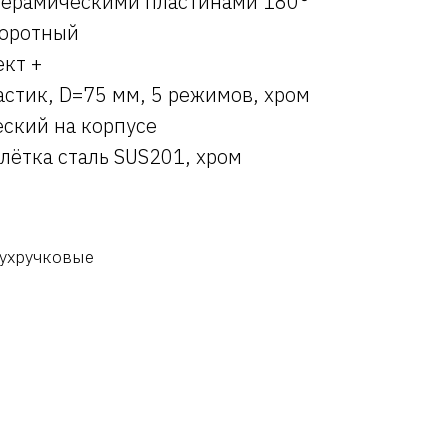
 керамическими пластинами 180°
воротный
кт +
астик, D=75 мм, 5 режимов, хром
ский на корпусе
лётка сталь SUS201, хром
вухручковые