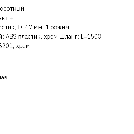
воротный
ект +
астик, D=67 мм, 1 режим
: ABS пластик, хром Шланг: L=1500
S201, хром
лав