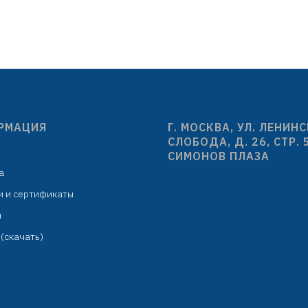
картридж D=3
излив гибкий
силиконовый гибк
ликоновый: H=200 мм,
H=229 мм
серый
гибкая подводка: 
насадка излива:
комплекте
поворотная 2 режима
крепёж: гай
кая подводка: 450 мм в
РМАЦИЯ
Г. МОСКВА, УЛ. ЛЕНИН
комплекте
СЛОБОДА, Д. 26, СТР. 
СИМОНОВ ПЛАЗА
крепёж: гайка
а
и и сертификаты
м
(скачать)