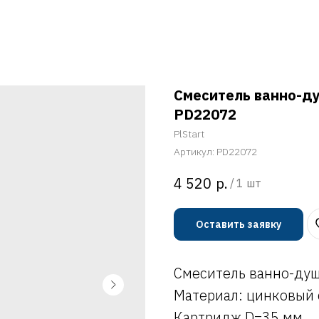
Смеситель ванно-д
PD22072
PlStart
Артикул:
PD22072
р.
4 520
/
1 шт
Оставить заявку
Смеситель ванно-ду
Материал: цинковый 
Картридж D=35 мм