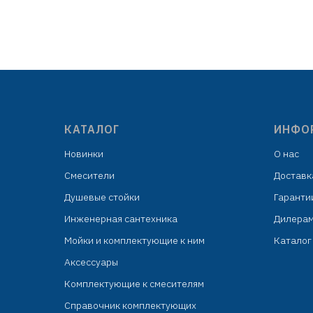
мм
поворотный, A25S
50 мм в
Аэратор: A72-1
си
Установочный комплект +
ька
гиб
КАТАЛОГ
ИНФО
Новинки
О нас
Смесители
Доставк
Душевые стойки
Гаранти
Инженерная сантехника
Дилера
Мойки и комплектующие к ним
Каталог 
Аксессуары
Комплектующие к смесителям
Справочник комплектующих