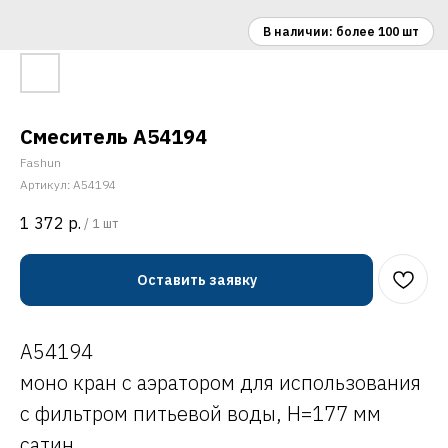
Смеситель A54194
Fashun
Артикул:
A54194
1 372
р.
/
1 шт
Оставить заявку
A54194
моно кран с аэратором для использования
с фильтром питьевой воды, H=177 мм
сатин