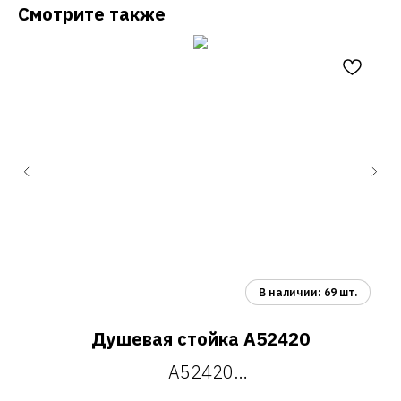
Смотрите также
Душевая стойка A52420
A52420
душевая стойка