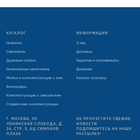
излив H=98 мм
гибкая подводка: 450 мм в комплекте
крепёж: гайка
КАТАЛОГ
ИНФОРМАЦИЯ
Новинки
О нас
Смесители
Доставка
Душевые стойки
Гарантии и сертификаты
Инженерная сантехника
Дилерам
Мойки и комплектующие к ним
Каталог (скачать)
Аксессуары
Комплектующие к смесителям
Справочник комплектующих
Г. МОСКВА, УЛ.
НЕ ПРОПУСТИТЕ СВЕЖИЕ
ЛЕНИНСКАЯ СЛОБОДА, Д.
НОВОСТИ.
26, СТР. 5, БЦ СИМОНОВ
ПОДПИШИТЕСЬ НА НАШУ
ПЛАЗА
РАССЫЛКУ!