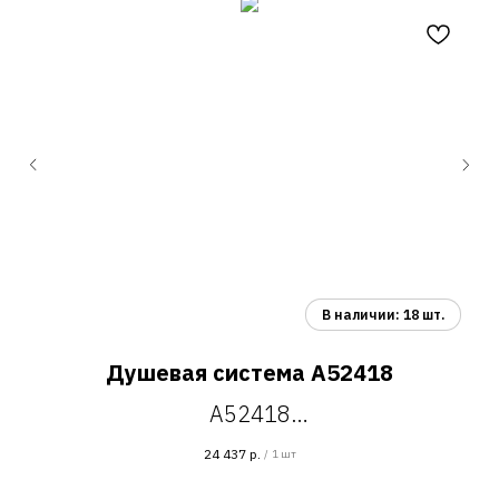
Душевая система A52418
A52418
,
душевая стойка
24 437
р.
/
1 шт
сатин
(