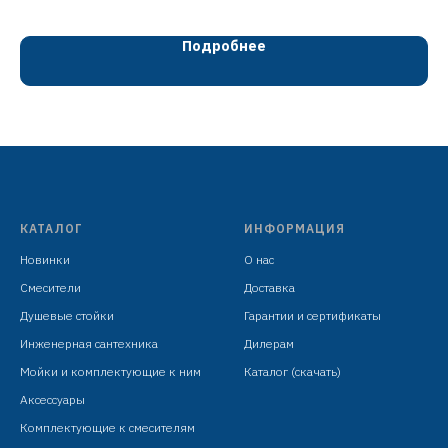
смеситель: сталь SUS304, картридж D=35
мм
Подробнее
излив: L=98 мм, стационарный
диверторы: 3-х ходовой с керамическими
пластинами
установочный комплект +
штанга: сатин, сталь SUS304, H=825-1280
00
мм
КАТАЛОГ
ИНФОРМАЦИЯ
верхняя лейка: сталь SUS304, ? 200х200
Новинки
О нас
Смесители
Доставка
мм, антикальк, сатин
Душевые стойки
Гарантии и сертификаты
ручная лейка: ABS пластик, ? 90 х 111 мм,
Инженерная сантехника
Дилерам
1 режим, сатин/серый
Мойки и комплектующие к ним
Каталог (скачать)
шланг: L=1500 мм, PVC, антитвист,
Аксессуары
серебристый
Комплектующие к смесителям