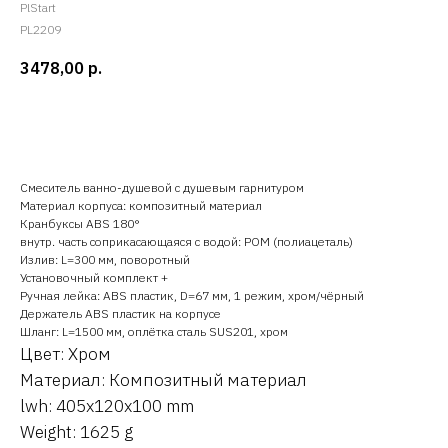
PlStart
PL2209
3478,00
р.
Оставить заявку
Cмеситель ванно-душевой с душевым гарнитуром
Материал корпуса: композитный материал
Кранбуксы ABS 180°
внутр. часть соприкасающаяся с водой: POM (полиацеталь)
Излив: L=300 мм, поворотный
Установочный комплект +
Ручная лейка: ABS пластик, D=67 мм, 1 режим, хром/чёрный
Держатель ABS пластик на корпусе
Шланг: L=1500 мм, оплётка сталь SUS201, хром
Цвет: Хром
Материал: Композитный материал
lwh: 405x120x100 mm
Weight: 1625 g