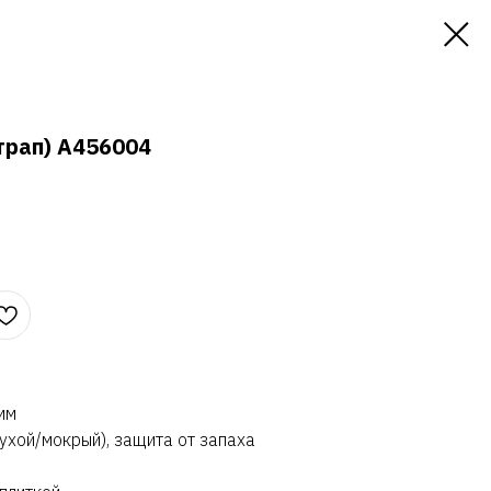
трап) A456004
мм
ухой/мокрый), защита от запаха