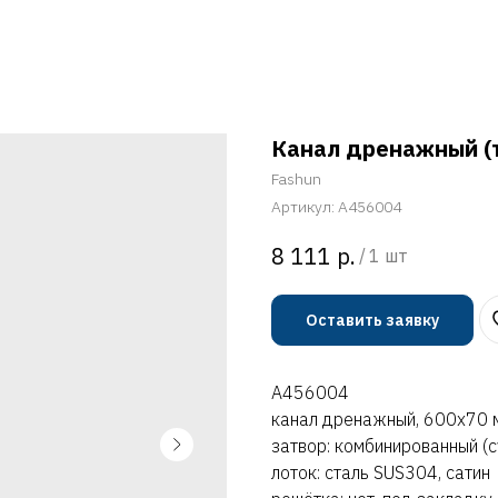
Канал дренажный (
Fashun
Артикул:
A456004
р.
8 111
/
1 шт
Оставить заявку
A456004
канал дренажный, 600х70 
затвор: комбинированный (с
лоток: сталь SUS304, сатин