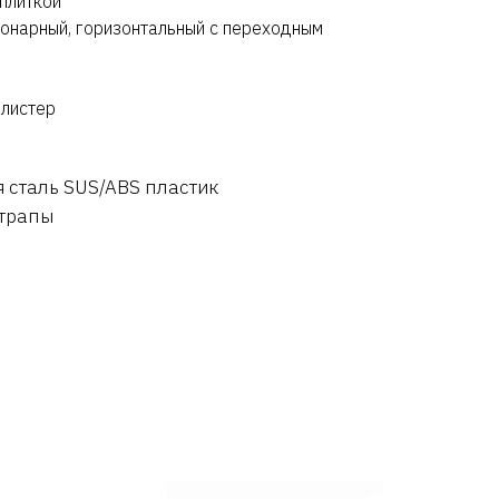
 плиткой
ионарный, горизонтальный с переходным
блистер
 сталь SUS/ABS пластик
 трапы