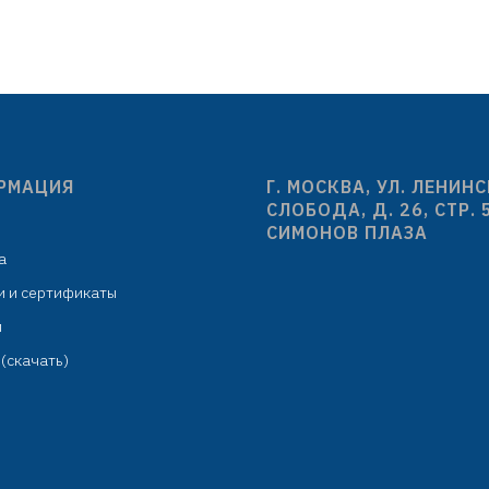
стигранная гайка G1/2: сталь
комплектуется отра
SUS201
индивидуальная упа
индивидуальная упаковка:
картонная короб
лофановый пакет с подвесом
РМАЦИЯ
Г. МОСКВА, УЛ. ЛЕНИН
СЛОБОДА, Д. 26, СТР. 
СИМОНОВ ПЛАЗА
а
и и сертификаты
м
(скачать)