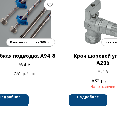
бкая подводка A94-8
Кран шаровой у
A216
A94-8
одводка гибкая повышенной
A216
751
р.
/
1 шт
чности гайка-штуцер (пара) с
кран шаровой угловой 1/
682
р.
/
1 шт
металлическими длинными
для подключен
Нет в наличии
штуцерами и затяжными
гидротехнических б
стиковыми хомутами, L=800 мм
приборов
Подробнее
Подробнее
оплётка: сталь SUS304,
никелированны
внутренняя часть EPDM
туцер: F10*1 сталь SUS201
поворотная ручка: ABS