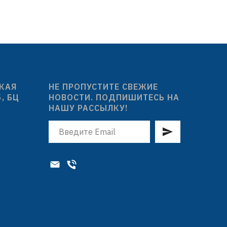
SUS201
жателем
индивидуальная упаковка:
ковка:
целлофановый пакет с подвесом
ка
СКАЯ
НЕ ПРОПУСТИТЕ СВЕЖИЕ
5, БЦ
НОВОСТИ. ПОДПИШИТЕСЬ НА
НАШУ РАССЫЛКУ!