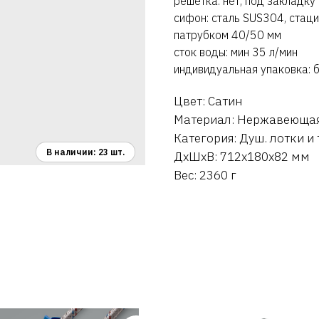
решётка: нет, под закладку
сифон: сталь SUS304, стац
патрубком 40/50 мм
сток воды: мин 35 л/мин
индивидуальная упаковка: 
Цвет: Сатин
Материал: Нержавеющая
Категория: Душ. лотки и
ДxШxВ: 712x180x82 мм
Вес: 2360 г