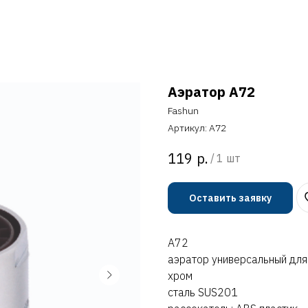
Аэратор A72
Fashun
Артикул:
A72
р.
119
/
1 шт
Оставить заявку
A72
аэратор универсальный для
хром
сталь SUS201