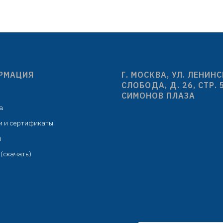
угол поворота 90°
ABS пластик/лат
индивидуальная упаковка:
угол поворота: 3
лофановый пакет с подвесом
количество шлицев
индивидуальная упа
целлофановый пакет с
РМАЦИЯ
Г. МОСКВА, УЛ. ЛЕНИН
СЛОБОДА, Д. 26, СТР. 
СИМОНОВ ПЛАЗА
а
и и сертификаты
м
(скачать)