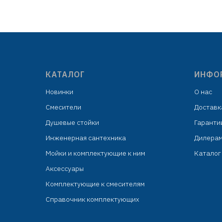
0°
- 20
цел
овка:
вропетлёй
КАТАЛОГ
ИНФО
Новинки
О нас
Смесители
Доставк
Душевые стойки
Гаранти
Инженерная сантехника
Дилера
Мойки и комплектующие к ним
Каталог 
Аксессуары
Комплектующие к смесителям
Справочник комплектующих