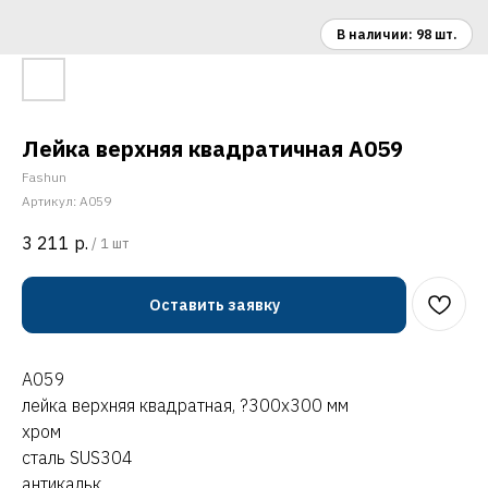
Лейка верхняя квадратичная A059
Fashun
Артикул:
A059
3 211
р.
/
1 шт
Оставить заявку
A059
лейка верхняя квадратная, ?300х300 мм
хром
сталь SUS304
антикальк