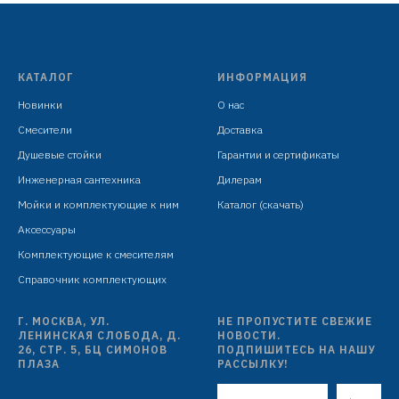
количество шлицев: 20
индивидуальная упаковка: целлофановый пакет с
подвесом
КАТАЛОГ
ИНФОРМАЦИЯ
Новинки
О нас
Смесители
Доставка
Душевые стойки
Гарантии и сертификаты
Инженерная сантехника
Дилерам
Мойки и комплектующие к ним
Каталог (скачать)
Аксессуары
Комплектующие к смесителям
Справочник комплектующих
Г. МОСКВА, УЛ.
НЕ ПРОПУСТИТЕ СВЕЖИЕ
ЛЕНИНСКАЯ СЛОБОДА, Д.
НОВОСТИ.
26, СТР. 5, БЦ СИМОНОВ
ПОДПИШИТЕСЬ НА НАШУ
ПЛАЗА
РАССЫЛКУ!