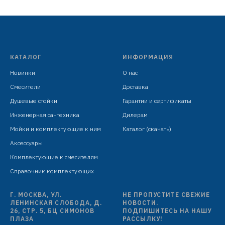
угол поворота 180°
используется в PD22313
индивидуальная упаковка: целлофановый пакет с
подвесом
КАТАЛОГ
ИНФОРМАЦИЯ
Новинки
О нас
Смесители
Доставка
Душевые стойки
Гарантии и сертификаты
Инженерная сантехника
Дилерам
Мойки и комплектующие к ним
Каталог (скачать)
Аксессуары
Комплектующие к смесителям
Справочник комплектующих
Г. МОСКВА, УЛ.
НЕ ПРОПУСТИТЕ СВЕЖИЕ
ЛЕНИНСКАЯ СЛОБОДА, Д.
НОВОСТИ.
26, СТР. 5, БЦ СИМОНОВ
ПОДПИШИТЕСЬ НА НАШУ
ПЛАЗА
РАССЫЛКУ!