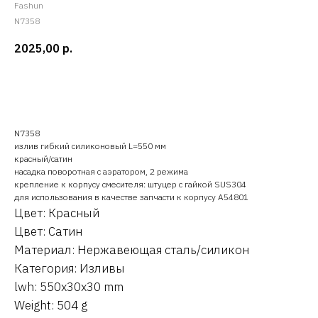
Fashun
N7358
2025,00
р.
Оставить заявку
N7358
излив гибкий силиконовый L=550 мм
красный/сатин
насадка поворотная с аэратором, 2 режима
крепление к корпусу смесителя: штуцер с гайкой SUS304
для использования в качестве запчасти к корпусу A54801
Цвет: Красный
Цвет: Сатин
Материал: Нержавеющая сталь/силикон
Категория: Изливы
lwh: 550x30x30 mm
Weight: 504 g