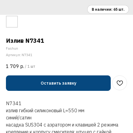
Излив N7341
Fashun
Артикул:
N7341
1 709
р.
/
1 шт
Оставить заявку
N7341
излив гибкий силиконовый L=550 мм
синий/сатин
насадка SUS304 с аэратором и клавишей 2 режима
крепление к корпусу смесителя: штуцер с гайкой