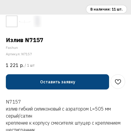
Излив N7157
Fashun
Артикул:
N7157
1 221
р.
/
1 шт
Оставить заявку
N7157
излив гибкий силиконовый с аэратором L=505 мм
серый/сатин
крепление к корпусу смесителя: штуцер с креплением
шестигранник