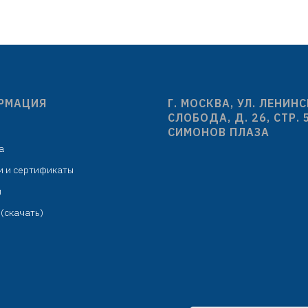
угол поворота - 360°
угол поворота 9
количество шлицев - 24
индивидуальная упа
индивидуальная упаковка:
целлофановый пакет с
лофановый пакет с подвесом
РМАЦИЯ
Г. МОСКВА, УЛ. ЛЕНИН
СЛОБОДА, Д. 26, СТР. 
СИМОНОВ ПЛАЗА
а
и и сертификаты
м
(скачать)