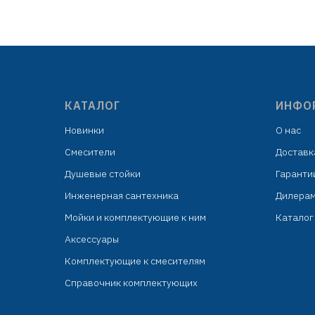
22313
ABS пластик
овка:
угол поворота 360°
подвесом
количество шлицев: 4
индивидуальная упаковка:
цел
целлофановый пакет с подвесом
КАТАЛОГ
ИНФО
Новинки
О нас
Смесители
Доставк
Душевые стойки
Гаранти
Инженерная сантехника
Дилера
Мойки и комплектующие к ним
Каталог 
Аксессуары
Комплектующие к смесителям
Справочник комплектующих