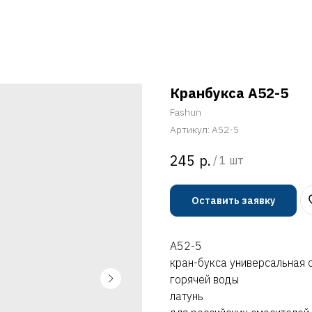
Кранбукса A52-5
Fashun
Артикул:
A52-5
р.
245
/
1 шт
Оставить заявку
A52-5
кран-букса универсальная 
горячей воды
латунь