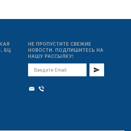
целлофановый пакет с подвесом
0°
цел
ковка:
 подвесом
СКАЯ
НЕ ПРОПУСТИТЕ СВЕЖИЕ
5, БЦ
НОВОСТИ. ПОДПИШИТЕСЬ НА
НАШУ РАССЫЛКУ!