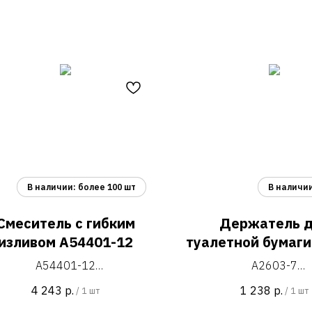
Смеситель с гибким
Держатель 
изливом A54401-12
туалетной бумаги
7
A54401-12
A2603-7
еситель для кухни, H=345 мм
держатель для туалетно
4 243
р.
1 238
р.
/
1 шт
/
1 шт
сатин/серый
крышкой настенного м