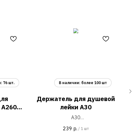
для
Держатель для душевой
 A2603-
лейки A30
A30
й бумаги с
держатель настенный для душевой
239
р.
/
1 шт
онтажа,
лейки с возможностью