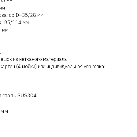
55 мм
мм
дозатор D=35/28 мм
 D=85/114 мм
3 мм
а
мешок из нетканого материала
картон (4 мойки) или индивидуальная упаковка:
 сталь SUS304
 мм