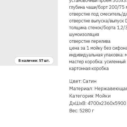
установочный проем 505х3
глубина чаши/борт 200/75 
отверстие под смеситель/
отверстие выпуска/выпуск
толщина стенок/борта 1,2/
шумоизоляция
отверстие перелива
цена за 1 мойку без сифон
индивидуальная упаковка: 
мастер коробка: усиленный 
картонная коробка
Цвет: Сатин
Материал: Нержавеющая
Категория: Мойки
ДxШxВ: 4700x2360x5900
Вес: 5280 г