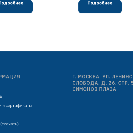
сталь SUS304
L=64 мм, H=130
Подробнее
Подробнее
картридж D=35 мм
чёрный
иконовый гибкий излив H=190
цинковый сплав + нер
мм
сталь
гибкая подводка: 450 мм в
установочный компл
комплекте
индивидуальная упа
крепёж: гайка
целлофановый пакет с
РМАЦИЯ
Г. МОСКВА, УЛ. ЛЕНИН
СЛОБОДА, Д. 26, СТР. 
СИМОНОВ ПЛАЗА
а
и и сертификаты
м
(скачать)