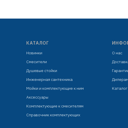
: ABS
шестигранная гайка G1/2: сталь
SUS201
дер
тка сталь
индивидуальная упаковка:
шла
целлофановый пакет с подвесом
КАТАЛОГ
ИНФО
Новинки
О нас
Смесители
Доставк
Душевые стойки
Гаранти
Инженерная сантехника
Дилера
Мойки и комплектующие к ним
Каталог 
Аксессуары
Комплектующие к смесителям
Справочник комплектующих