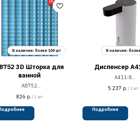
8752 3D Шторка для
Диспенсер A4
ванной
A411-8
диспенсер металлич
A8752
5 237
р.
/
1 шт
электронный для пены
ка для ванны с 3D эффектом и
826
р.
/
1 шт
мыла с USB подзарядк
бором пластиковых колец для
мм
подвеса
Подробнее
Подробнее
белый с чёрной верхне
синий с повторяющимся
металлический крашенны
геометрическим рисунком
ABS колбой 380 
полиэтилен
улучшенный электр
180х200 см