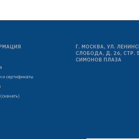
сенсорный чип
ковка: плотный целлофановый
2-х режимная сенс
пакет с подвесом
регулировка дозировк
моющего средства: 0,7 г
в комплекте: USB шнур,
для пены
РМАЦИЯ
Г. МОСКВА, УЛ. ЛЕНИН
упаковка: картонная к
СЛОБОДА, Д. 26, СТР. 
ложементом
СИМОНОВ ПЛАЗА
а
и и сертификаты
м
(скачать)