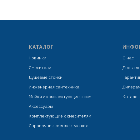
 подвесом
пакет с подвесом
упа
КАТАЛОГ
ИНФО
Новинки
О нас
Смесители
Доставк
Душевые стойки
Гаранти
Инженерная сантехника
Дилера
Мойки и комплектующие к ним
Каталог 
Аксессуары
Комплектующие к смесителям
Справочник комплектующих