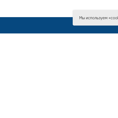
индивидуальная упаковка:
полиэтиленовый пакет с
лофановый пакет с подвесом
Мы используем «cook
РМАЦИЯ
Г. МОСКВА, УЛ. ЛЕНИН
СЛОБОДА, Д. 26, СТР. 
СИМОНОВ ПЛАЗА
а
и и сертификаты
м
(скачать)