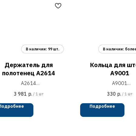
Держатель для
Кольца для шт
полотенец A2614
A9001
A2614
A9001
ржатель для полотенец 4-х
кольца с роликами и з
3 981
р.
330
р.
/
1 шт
/
1 шт
ечный поворотный настенного
навеса шторок в ванную
нтажа, ШВГ 334х212х60 мм
71х39 мм
Подробнее
Подробнее
хром
хром
нковый сплав + нержавеющая
металл
сталь
комплект: 12 шт
установочный комплект +
индивидуальная упа