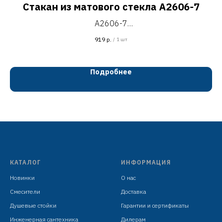
Стакан из матового стекла A2606-7
A2606-7
стакан универсальный из матового стекла для ванной
919
р.
/
1 шт
комнаты настенного монтажа, L=100 мм, H=95 мм
чёрный
цинковый сплав + нержавеющая сталь
Подробнее
установочный комплект +
индивидуальная упаковка: целлофановый пакет с
подвесом
КАТАЛОГ
ИНФОРМАЦИЯ
Новинки
О нас
Смесители
Доставка
Душевые стойки
Гарантии и сертификаты
Инженерная сантехника
Дилерам