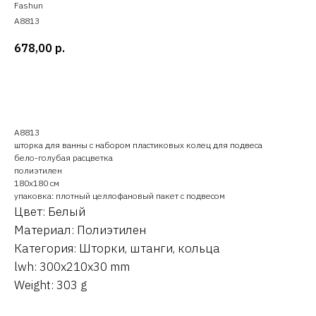
Fashun
A8813
678,00
р.
Оставить заявку
A8813
шторка для ванны с набором пластиковых колец для подвеса
бело-голубая расцветка
полиэтилен
180х180 см
упаковка: плотный целлофановый пакет с подвесом
Цвет: Белый
Материал: Полиэтилен
Категория: Шторки, штанги, кольца
lwh: 300x210x30 mm
Weight: 303 g