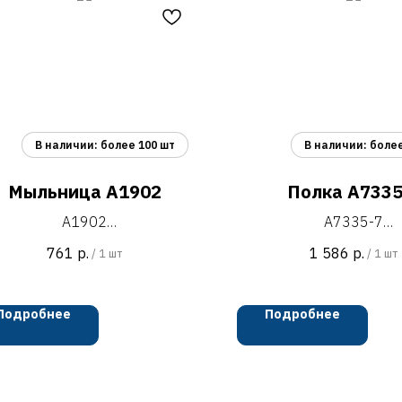
Мыльница A1902
Полка A7335
A1902
A7335-7
ьница со стеклянным матовым
полка настенная угло
761
р.
1 586
р.
/
1 шт
/
1 шт
юдцем настенного монтажа
подвижными крючками,
хром
L=225 мм
сталь SUS201
чёрный
Подробнее
Подробнее
установочный комплект +
алюминий
индивидуальная упаковка
установочный компл
индивидуальная упа