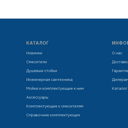
индивидуальная упаковка:
целлофановый пакет с подвесом
КАТАЛОГ
ИНФО
Новинки
О нас
Смесители
Доставк
Душевые стойки
Гаранти
Инженерная сантехника
Дилера
Мойки и комплектующие к ним
Каталог 
Аксессуары
Комплектующие к смесителям
Справочник комплектующих