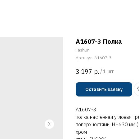
A1607-3 Полка
Fashun
Артикул:
A1607-3
р.
3 197
/
1 шт
Оставить заявку
A1607-3
полка настенная угловая т
поверхностями, H=630 мм (
хром