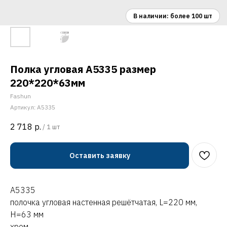
Полка угловая A5335 размер
220*220*63мм
Fashun
Артикул:
A5335
2 718
р.
/
1 шт
Оставить заявку
A5335
полочка угловая настенная решётчатая, L=220 мм,
H=63 мм
хром