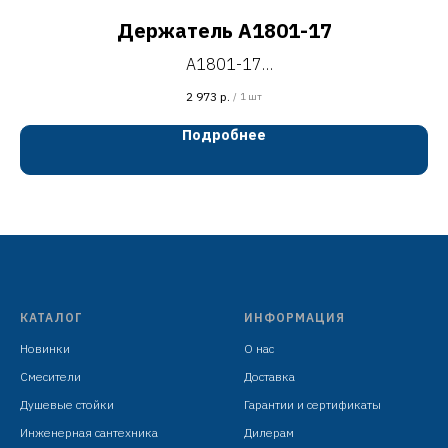
Держатель A1801-17
A1801-17
держатель для полотенец одинарный настенного
2 973
р.
/
1 шт
монтажа, L=620 мм
Подробнее
оружейная сталь, PVD
цинковый сплав + сталь SUS201
установочный комплект +
индивидуальная упаковка: целлофановый пакет с
подвесом
КАТАЛОГ
ИНФОРМАЦИЯ
Новинки
О нас
Смесители
Доставка
Душевые стойки
Гарантии и сертификаты
Инженерная сантехника
Дилерам